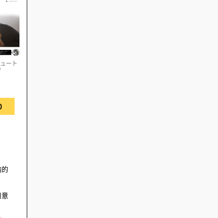
テュート
/
0
論的
用意