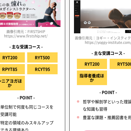
画像引用元：FIRSTSHIP
https://www.firstship.net/
画像引用元：ヨギー・インスティ
https://yoggy-institute.com
- 主な受講コース -
- 主な受講コース -
RYT200
RYT500
RYT200
RYT50
RPYT85
RCYT95
指導者養成ほ
か
シニアヨガほ
か
- POINT -
- POINT -
哲学や解剖学といった理
単位制で何度も同じコースを
な知識も習得
受講可能
豊富な課題・推薦図書を
特定の領域のみスキルアップ
できる環境あり