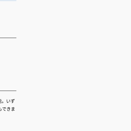
能。いず
もできま