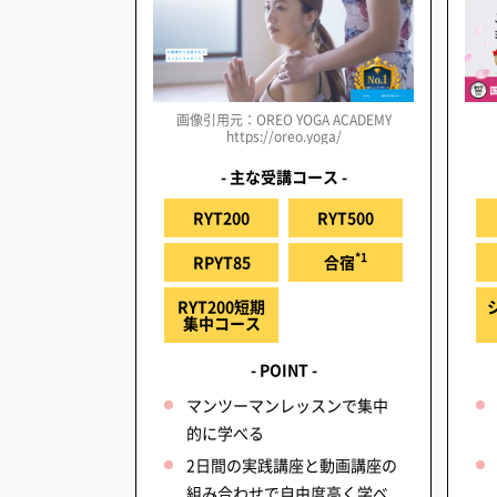
画像引用元：OREO YOGA ACADEMY
https://oreo.yoga/
- 主な受講コース -
RYT200
RYT500
*1
RPYT85
合宿
RYT200短期
集中コース
- POINT -
マンツーマンレッスンで集中
的に学べる
2日間の実践講座と動画講座の
組み合わせで自由度高く学べ