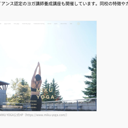
イアンス認定のヨガ講師養成講座も開催しています。同校の特徴や
U YOGA公式HP（https://www.miku-yoga.com/）