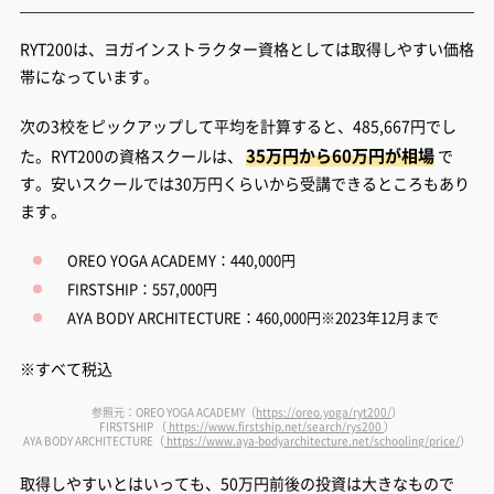
RYT200は、ヨガインストラクター資格としては取得しやすい価格
帯になっています。
次の3校をピックアップして平均を計算すると、485,667円でし
35万円から60万円が相場
た。RYT200の資格スクールは、
で
す。安いスクールでは30万円くらいから受講できるところもあり
ます。
OREO YOGA ACADEMY：440,000円
FIRSTSHIP：557,000円
AYA BODY ARCHITECTURE：460,000円※2023年12月まで
※すべて税込
参照元：OREO YOGA ACADEMY（
https://oreo.yoga/ryt200/
）
FIRSTSHIP （
https://www.firstship.net/search/rys200
）
AYA BODY ARCHITECTURE（
https://www.aya-bodyarchitecture.net/schooling/price/
）
取得しやすいとはいっても、50万円前後の投資は大きなもので