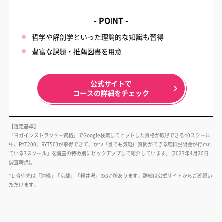
- POINT -
哲学や解剖学といった理論的な知識も習得
豊富な課題・推薦図書を用意
公式サイトで
コースの詳細をチェック
【選定基準】
「ヨガインストラクター資格」でGoogle検索してヒットした資格が取得できる40スクール
中、RYT200、RYT500が取得できて、かつ「誰でも気軽に質問ができる無料説明会が行われ
ている3スクール」を講座の特徴別にピックアップして紹介しています。 (2023年4月20日
調査時点)。
*1:合宿先は「沖縄」「京都」「軽井沢」の3か所あります。詳細は公式サイトからご確認い
ただけます。